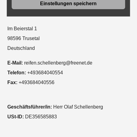
Einstellungen speichern
Reifen Schellenberg GmbH
Im Beierstal 1
98596
Trusetal
Deutschland
E-Mail:
reifen.schellenberg@freenet.de
Telefon:
+493684040554
Fax:
+493684040556
Geschäftsführer/in:
Herr
Olaf
Schellenberg
USt-ID:
DE356585883